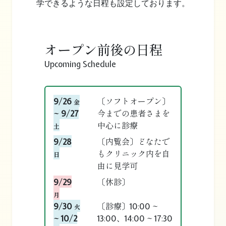
学できるような日程も設定しております。
オープン前後の日程
Upcoming Schedule
9/26
〔ソフトオープン〕
金
~ 9/27
今までの患者さまを
中心に診療
土
9/28
〔内覧会〕どなたで
もクリニック内を自
日
由に見学可
9/29
〔休診〕
月
9/30
〔診療〕10:00 ~
火
~ 10/2
13:00、14:00 ~ 17:30