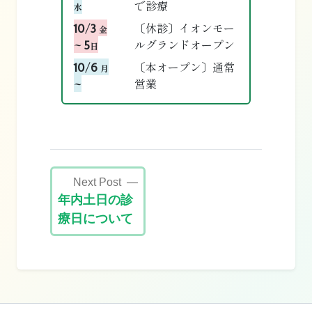
で診療
水
10/3
〔休診〕イオンモー
金
~ 5
ルグランドオープン
日
10/6
〔本オープン〕通常
月
~
営業
投
Next Post
稿
年内土日の診
ナ
療日について
ビ
ゲ
ー
シ