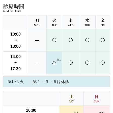
ョ
診療時間
ン
Medical Hours
月
火
水
木
金
MON
TUE
WED
THU
FRI
10:00
~
―
13:00
14:00
※1
~
―
17:30
※1
火
第１・３・５は休診
土
日
SAT
SUN
10:00